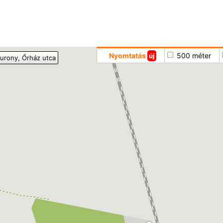
Hoppá
Nyomtatás
500 méter
új
urony
, Őrház utca