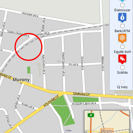
Élelmiszer
Bank/ATM
Egyéb bolt
Szállás
Új hely