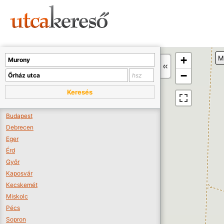
Sajnos nincs a térképen megjeleníthető bolt.
Tovább a webáruházakhoz >>
A térképet kicsinyíteni kell, hogy látszódjanak a boltok.
+
M
Boltok látszódjanak >>
−
Keresés
Budapest
Debrecen
Eger
Érd
Győr
Kaposvár
Kecskemét
Miskolc
Pécs
Sopron