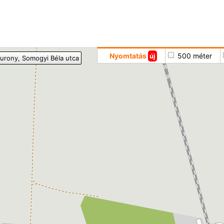
Hoppá
Nyomtatás
500 méter
új
urony
, Somogyi Béla utca