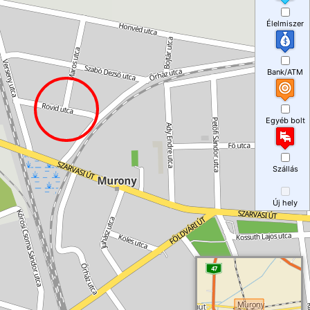
Élelmiszer
Bank/ATM
Egyéb bolt
Szállás
Új hely