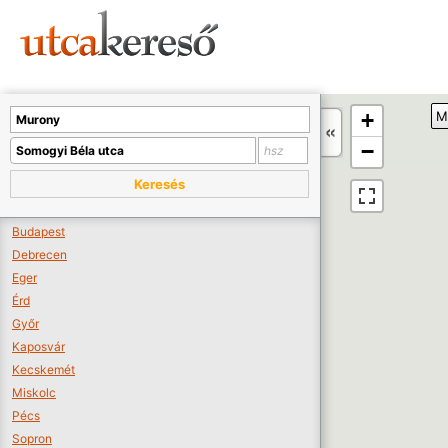
Sajnos nincs a térképen megjeleníthető bolt.
Tovább a webáruházakhoz >>
A térképet kicsinyíteni kell, hogy látszódjanak a boltok.
+
M
Boltok látszódjanak >>
−
Keresés
Budapest
Debrecen
Eger
Érd
Győr
Kaposvár
Kecskemét
Miskolc
Pécs
Sopron