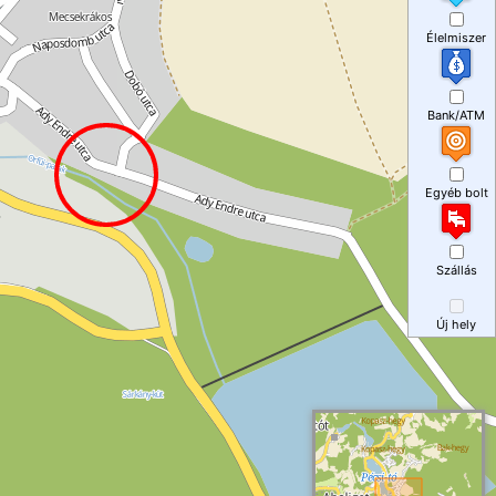
Élelmiszer
Bank/ATM
Egyéb bolt
Szállás
Új hely