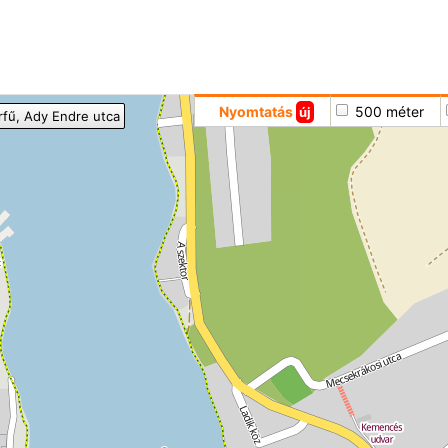
Hoppá
Nyomtatás
500 méter
új
rfű
, Ady Endre utca