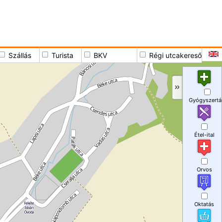
Szállás
Turista
BKV
Régi utcakereső
Gyógyszertá
Étel-ital
Orvos
Oktatás