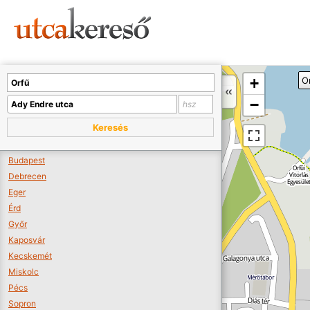
Sajnos nincs a térképen megjeleníthető bolt.
Tovább a webáruházakhoz >>
A térképet kicsinyíteni kell, hogy látszódjanak a boltok.
+
O
Boltok látszódjanak >>
−
Keresés
Budapest
Debrecen
Eger
Érd
Győr
Kaposvár
Kecskemét
Miskolc
Pécs
Sopron