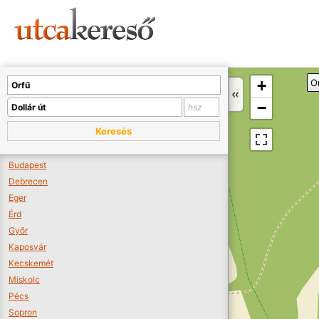
Sajnos nincs a térképen megjeleníthető bolt.
Tovább a webáruházakhoz >>
A térképet kicsinyíteni kell, hogy látszódjanak a boltok.
+
O
Boltok látszódjanak >>
−
Keresés
Budapest
Debrecen
Eger
Érd
Győr
Kaposvár
Kecskemét
Miskolc
Pécs
Sopron