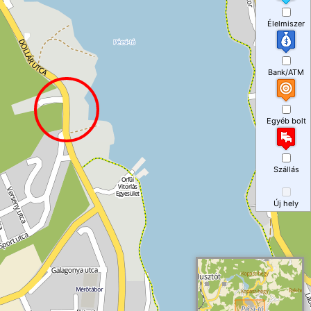
Élelmiszer
Bank/ATM
Egyéb bolt
Szállás
Új hely