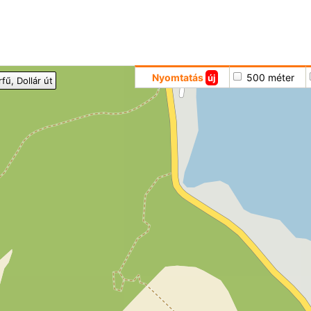
Hoppá
Nyomtatás
500 méter
új
rfű
, Dollár út