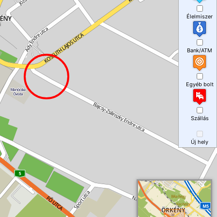
Élelmiszer
Bank/ATM
Egyéb bolt
Szállás
Új hely