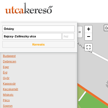
Sajnos nincs a térképen megjeleníthető bolt.
Tovább a webáruházakhoz >>
A térképet kicsinyíteni kell, hogy látszódjanak a boltok.
+
Ö
Boltok látszódjanak >>
−
Keresés
Budapest
Debrecen
Eger
Érd
Győr
Kaposvár
Kecskemét
Miskolc
Pécs
Sopron