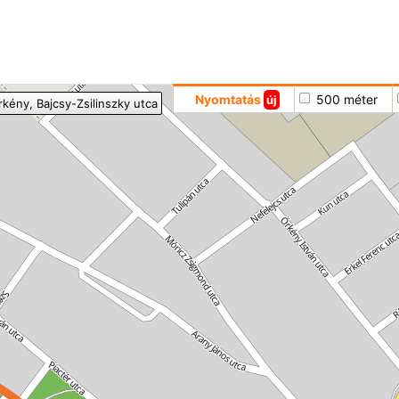
Hoppá
Nyomtatás
500 méter
új
rkény
, Bajcsy-Zsilinszky utca