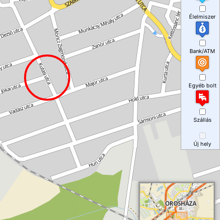
Élelmiszer
Bank/ATM
Egyéb bolt
Szállás
Új hely