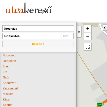
Sajnos nincs a térképen megjeleníthető bolt.
Tovább a webáruházakhoz >>
A térképet kicsinyíteni kell, hogy látszódjanak a boltok.
+
O
Boltok látszódjanak >>
−
Keresés
Budapest
Debrecen
Eger
Érd
Győr
Kaposvár
Kecskemét
Miskolc
Pécs
Sopron