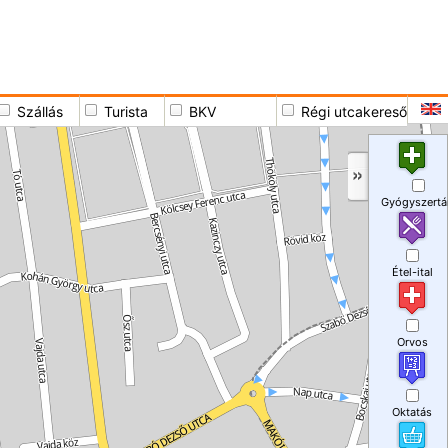
Szállás
Turista
BKV
Régi utcakereső
Gyógyszertá
Étel-ital
Orvos
Oktatás