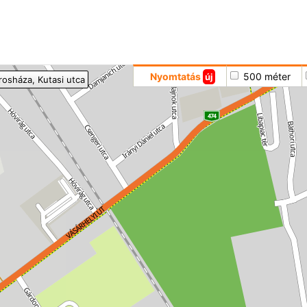
Hoppá
Nyomtatás
500 méter
új
rosháza
, Kutasi utca