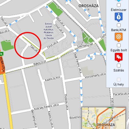
Élelmiszer
Bank/ATM
Egyéb bolt
Szállás
Új hely