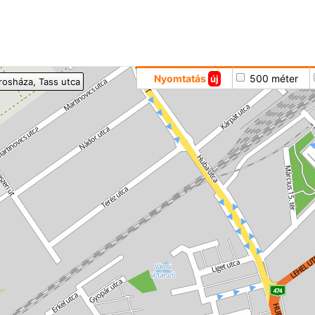
Hoppá
Nyomtatás
500 méter
új
rosháza
, Tass utca