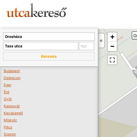
Sajnos nincs a térképen megjeleníthető bolt.
Tovább a webáruházakhoz >>
A térképet kicsinyíteni kell, hogy látszódjanak a boltok.
+
O
Boltok látszódjanak >>
−
Keresés
Budapest
Debrecen
Eger
Érd
Győr
Kaposvár
Kecskemét
Miskolc
Pécs
Sopron