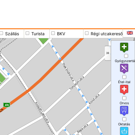
Szállás
Turista
BKV
Régi utcakereső
Gyógyszertá
Étel-ital
Orvos
Oktatás