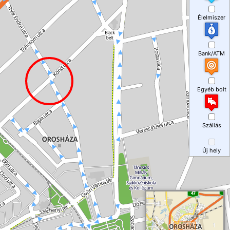
Élelmiszer
Bank/ATM
Egyéb bolt
Szállás
Új hely