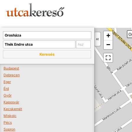
Sajnos nincs a térképen megjeleníthető bolt.
Tovább a webáruházakhoz >>
A térképet kicsinyíteni kell, hogy látszódjanak a boltok.
+
O
Boltok látszódjanak >>
−
Keresés
Budapest
Debrecen
Eger
Érd
Győr
Kaposvár
Kecskemét
Miskolc
Pécs
Sopron