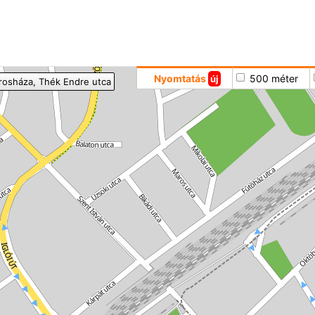
Hoppá
Nyomtatás
500 méter
új
rosháza
, Thék Endre utca