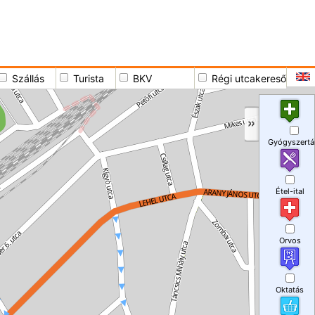
Szállás
Turista
BKV
Régi utcakereső
Gyógyszertá
Étel-ital
Orvos
Oktatás