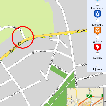
Élelmiszer
Bank/ATM
Egyéb bolt
Szállás
Új hely