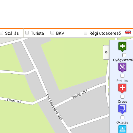
Szállás
Turista
BKV
Régi utcakereső
Gyógyszertá
Étel-ital
Orvos
Oktatás