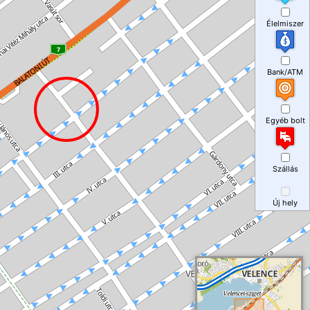
Élelmiszer
Bank/ATM
Egyéb bolt
Szállás
Új hely