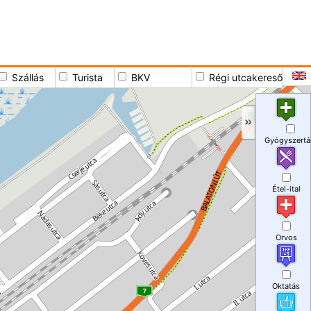
Szállás
Turista
BKV
Régi utcakereső
Gyógyszertá
Étel-ital
Orvos
Oktatás