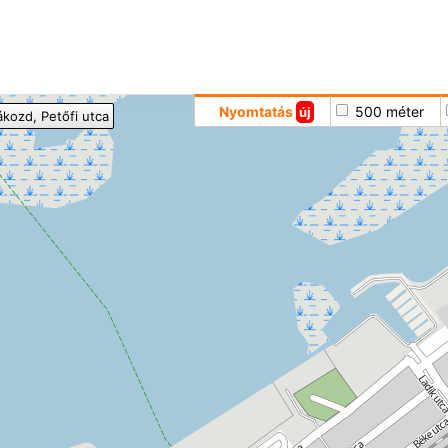
Hoppá
Nyomtatás
500 méter
új
ákozd
, Petőfi utca