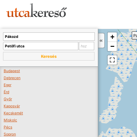
Sajnos nincs a térképen megjeleníthető bolt.
Tovább a webáruházakhoz >>
A térképet kicsinyíteni kell, hogy látszódjanak a boltok.
+
P
Boltok látszódjanak >>
−
Keresés
Budapest
Debrecen
Eger
Érd
Győr
Kaposvár
Kecskemét
Miskolc
Pécs
Sopron