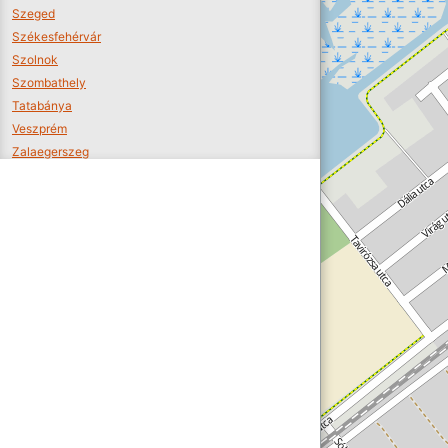
Szeged
Székesfehérvár
Szolnok
Szombathely
Tatabánya
Veszprém
Zalaegerszeg