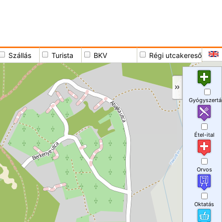
Szállás
Turista
BKV
Régi utcakereső
Gyógyszertá
Étel-ital
Orvos
Oktatás