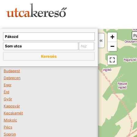
Sajnos nincs a térképen megjeleníthető bolt.
Tovább a webáruházakhoz >>
A térképet kicsinyíteni kell, hogy látszódjanak a boltok.
+
P
Boltok látszódjanak >>
−
Keresés
Budapest
Debrecen
Eger
Érd
Győr
Kaposvár
Kecskemét
Miskolc
Pécs
Sopron