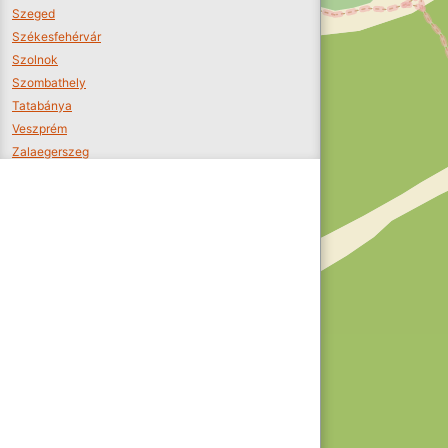
Szeged
Székesfehérvár
Szolnok
Szombathely
Tatabánya
Veszprém
Zalaegerszeg