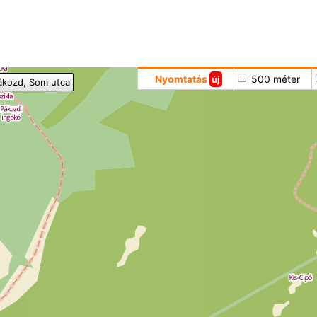
Hoppá
Nyomtatás
500 méter
új
ákozd
, Som utca