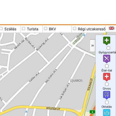
Szállás
Turista
BKV
Régi utcakereső
Gyógyszertá
Étel-ital
Orvos
Oktatás