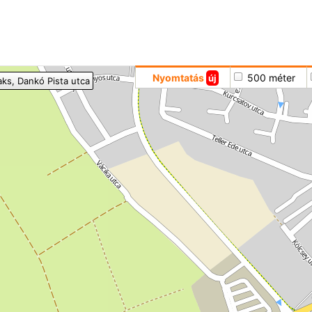
Hoppá
Nyomtatás
500 méter
új
aks
, Dankó Pista utca