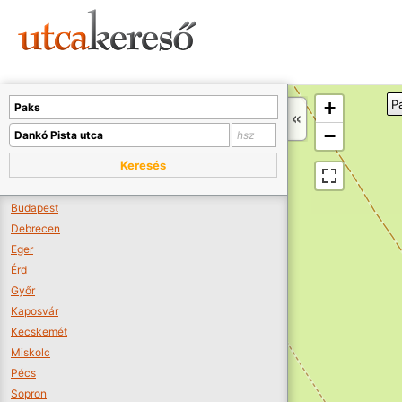
Sajnos nincs a térképen megjeleníthető bolt.
Tovább a webáruházakhoz >>
A térképet kicsinyíteni kell, hogy látszódjanak a boltok.
+
P
Boltok látszódjanak >>
−
Keresés
Budapest
Debrecen
Eger
Érd
Győr
Kaposvár
Kecskemét
Miskolc
Pécs
Sopron