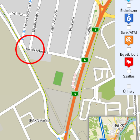
Élelmiszer
Bank/ATM
Egyéb bolt
Szállás
Új hely