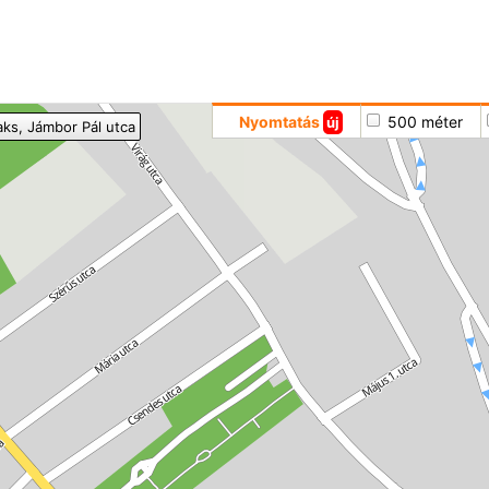
Hoppá
Nyomtatás
500 méter
új
aks
, Jámbor Pál utca