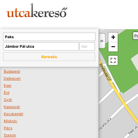
Sajnos nincs a térképen megjeleníthető bolt.
Tovább a webáruházakhoz >>
A térképet kicsinyíteni kell, hogy látszódjanak a boltok.
+
P
Boltok látszódjanak >>
−
Keresés
Budapest
Debrecen
Eger
Érd
Győr
Kaposvár
Kecskemét
Miskolc
Pécs
Sopron