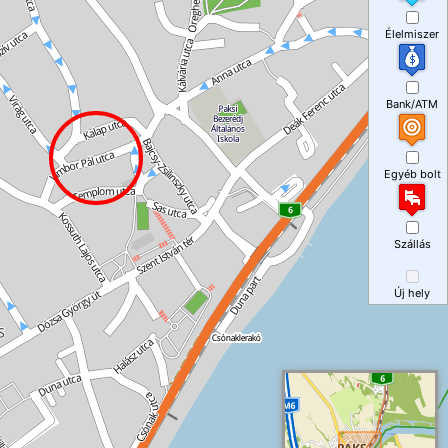
Élelmiszer
Bank/ATM
Egyéb bolt
Szállás
Új hely