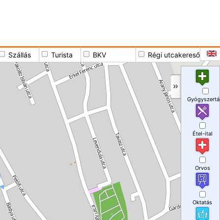
Szállás
Turista
BKV
Régi utcakereső
Gyógyszertá
Étel-ital
Orvos
Oktatás