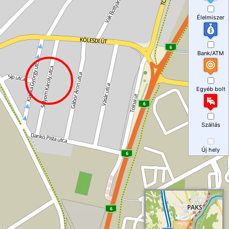
Élelmiszer
Bank/ATM
Egyéb bolt
Szállás
Új hely