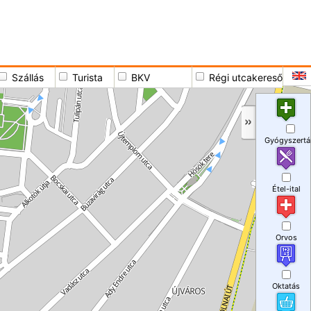
Szállás
Turista
BKV
Régi utcakereső
Gyógyszertá
Étel-ital
Orvos
Oktatás