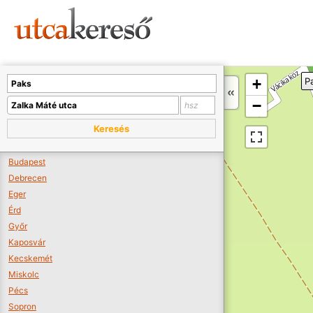
Sajnos nincs a térképen megjeleníthető bolt.
Tovább a webáruházakhoz >>
A térképet kicsinyíteni kell, hogy látszódjanak a boltok.
+
P
Boltok látszódjanak >>
−
Keresés
Budapest
Debrecen
Eger
Érd
Győr
Kaposvár
Kecskemét
Miskolc
Pécs
Sopron