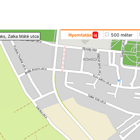
Hoppá
Nyomtatás
500 méter
új
aks
, Zalka Máté utca