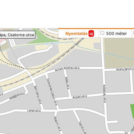
Hoppá
Nyomtatás
500 méter
új
ápa
, Csatorna utca