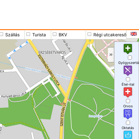
Szállás
Turista
BKV
Régi utcakereső
Gyógyszertá
Étel-ital
Orvos
Oktatás