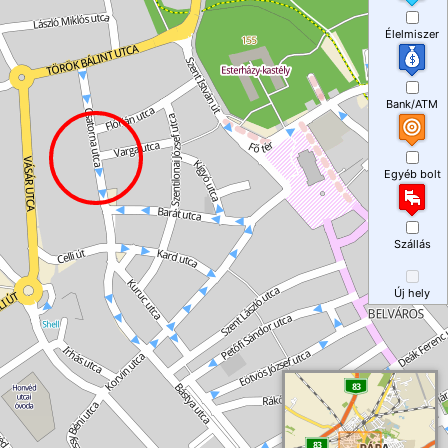
Élelmiszer
Bank/ATM
Egyéb bolt
Szállás
Új hely