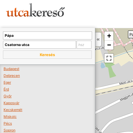
Sajnos nincs a térképen megjeleníthető bolt.
Tovább a webáruházakhoz >>
A térképet kicsinyíteni kell, hogy látszódjanak a boltok.
+
P
Boltok látszódjanak >>
−
Keresés
Budapest
Debrecen
Eger
Érd
Győr
Kaposvár
Kecskemét
Miskolc
Pécs
Sopron