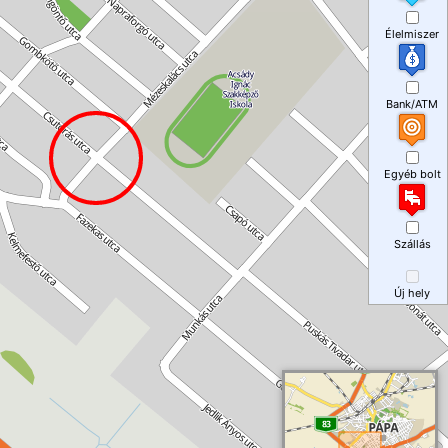
Élelmiszer
Bank/ATM
Egyéb bolt
Szállás
Új hely