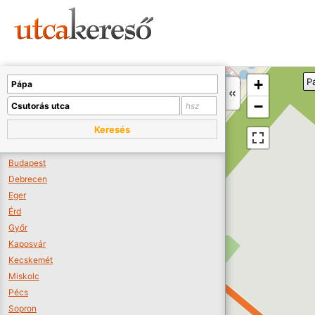
Sajnos nincs a térképen megjeleníthető bolt.
Tovább a webáruházakhoz >>
A térképet kicsinyíteni kell, hogy látszódjanak a boltok.
+
P
Boltok látszódjanak >>
−
Keresés
Budapest
Debrecen
Eger
Érd
Győr
Kaposvár
Kecskemét
Miskolc
Pécs
Sopron