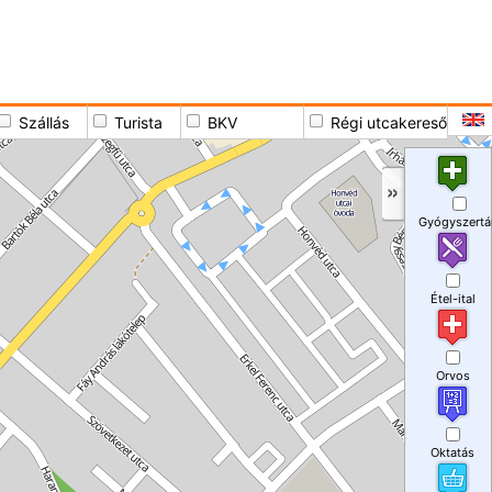
Szállás
Turista
BKV
Régi utcakereső
Gyógyszertá
Étel-ital
Orvos
Oktatás