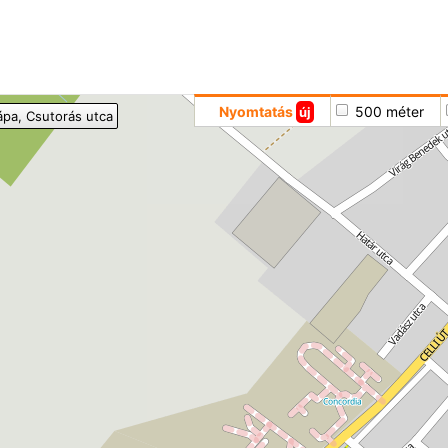
Hoppá
Nyomtatás
500 méter
új
ápa
, Csutorás utca