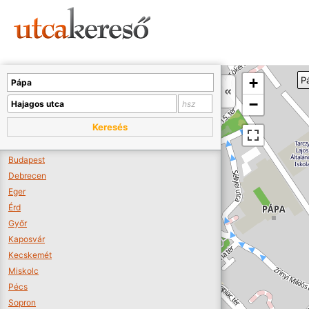
Sajnos nincs a térképen megjeleníthető bolt.
Tovább a webáruházakhoz >>
A térképet kicsinyíteni kell, hogy látszódjanak a boltok.
+
P
Boltok látszódjanak >>
−
Keresés
Budapest
Debrecen
Eger
Érd
Győr
Kaposvár
Kecskemét
Miskolc
Pécs
Sopron