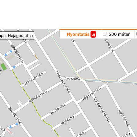
Hoppá
Nyomtatás
500 méter
új
ápa
, Hajagos utca