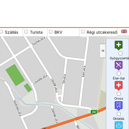
Szállás
Turista
BKV
Régi utcakereső
Gyógyszertá
Étel-ital
Orvos
Oktatás