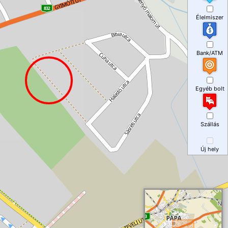
Élelmiszer
Bank/ATM
Egyéb bolt
Szállás
Új hely