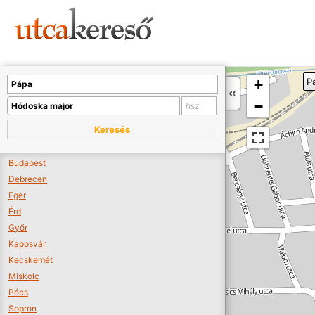
Sajnos nincs a térképen megjeleníthető bolt.
Tovább a webáruházakhoz >>
A térképet kicsinyíteni kell, hogy látszódjanak a boltok.
+
P
Boltok látszódjanak >>
−
Keresés
Budapest
Debrecen
Eger
Érd
Győr
Kaposvár
Kecskemét
Miskolc
Pécs
Sopron