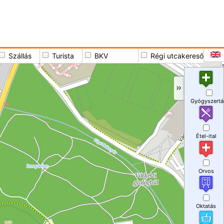
Szállás
Turista
BKV
Régi utcakereső
Gyógyszertá
Étel-ital
Orvos
Oktatás