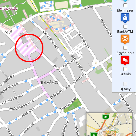
Élelmiszer
Bank/ATM
Egyéb bolt
Szállás
Új hely