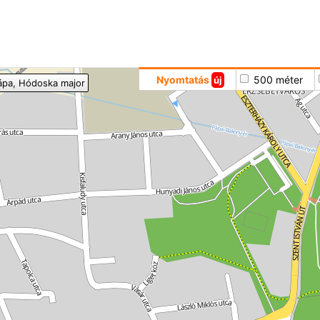
Hoppá
Nyomtatás
500 méter
új
ápa
, Hódoska major