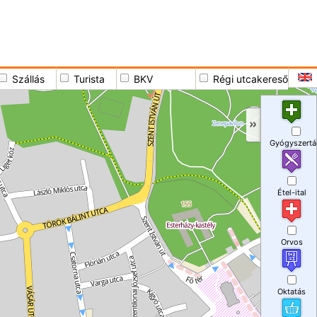
Szállás
Turista
BKV
Régi utcakereső
Gyógyszertá
Étel-ital
Orvos
Oktatás