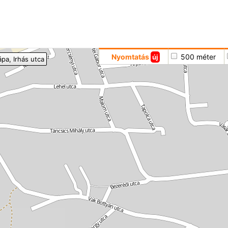
Hoppá
Nyomtatás
500 méter
új
ápa
, Irhás utca