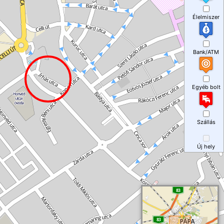
Élelmiszer
Bank/ATM
Egyéb bolt
Szállás
Új hely