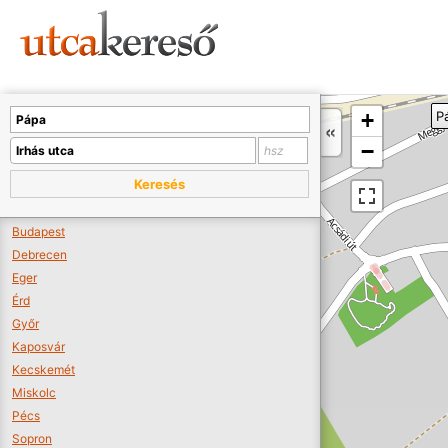
Sajnos nincs a térképen megjeleníthető bolt.
Tovább a webáruházakhoz >>
A térképet kicsinyíteni kell, hogy látszódjanak a boltok.
+
P
Boltok látszódjanak >>
−
Keresés
Budapest
Debrecen
Eger
Érd
Győr
Kaposvár
Kecskemét
Miskolc
Pécs
Sopron