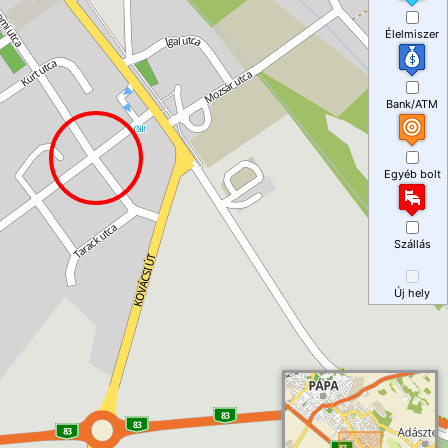
Élelmiszer
Bank/ATM
Egyéb bolt
Szállás
Új hely