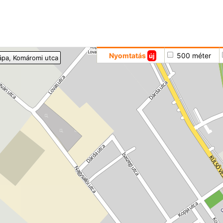
Hoppá
Nyomtatás
500 méter
új
ápa
, Komáromi utca