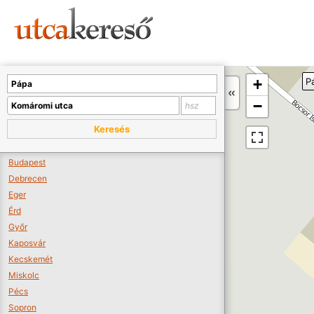
Sajnos nincs a térképen megjeleníthető bolt.
Tovább a webáruházakhoz >>
A térképet kicsinyíteni kell, hogy látszódjanak a boltok.
+
P
Boltok látszódjanak >>
−
Keresés
Budapest
Debrecen
Eger
Érd
Győr
Kaposvár
Kecskemét
Miskolc
Pécs
Sopron