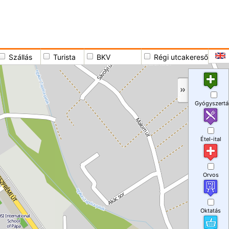
Szállás
Turista
BKV
Régi utcakereső
Gyógyszertá
Étel-ital
Orvos
Oktatás