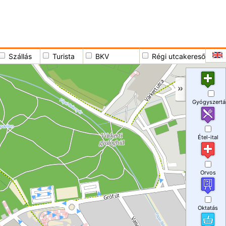
Szállás
Turista
BKV
Régi utcakereső
Gyógyszertá
Étel-ital
Orvos
Oktatás