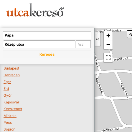
Sajnos nincs a térképen megjeleníthető bolt.
Tovább a webáruházakhoz >>
A térképet kicsinyíteni kell, hogy látszódjanak a boltok.
+
P
Boltok látszódjanak >>
−
Keresés
Budapest
Debrecen
Eger
Érd
Győr
Kaposvár
Kecskemét
Miskolc
Pécs
Sopron