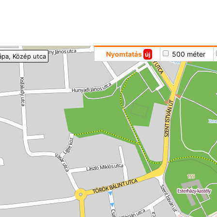
Hoppá
Nyomtatás
500 méter
új
ápa
, Közép utca