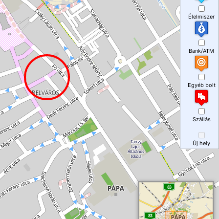
Élelmiszer
Bank/ATM
Egyéb bolt
Szállás
Új hely