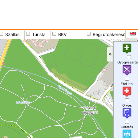
Szállás
Turista
BKV
Régi utcakereső
Gyógyszertá
Étel-ital
Orvos
Oktatás