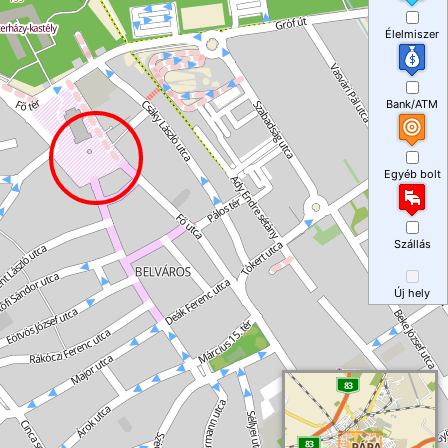
Élelmiszer
Bank/ATM
Egyéb bolt
Szállás
Új hely