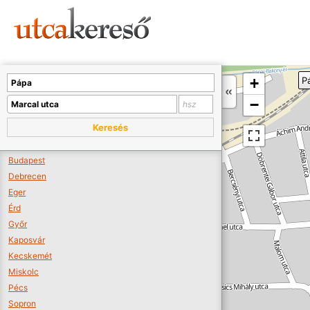
Sajnos nincs a térképen megjeleníthető bolt.
Tovább a webáruházakhoz >>
A térképet kicsinyíteni kell, hogy látszódjanak a boltok.
+
P
Boltok látszódjanak >>
−
Keresés
Budapest
Debrecen
Eger
Érd
Győr
Kaposvár
Kecskemét
Miskolc
Pécs
Sopron