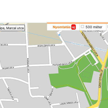
Hoppá
Nyomtatás
500 méter
új
ápa
, Marcal utca