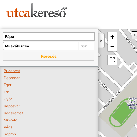
Sajnos nincs a térképen megjeleníthető bolt.
Tovább a webáruházakhoz >>
A térképet kicsinyíteni kell, hogy látszódjanak a boltok.
+
P
Boltok látszódjanak >>
−
Keresés
Budapest
Debrecen
Eger
Érd
Győr
Kaposvár
Kecskemét
Miskolc
Pécs
Sopron