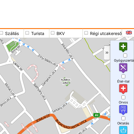
Szállás
Turista
BKV
Régi utcakereső
Gyógyszertá
Étel-ital
Orvos
Oktatás