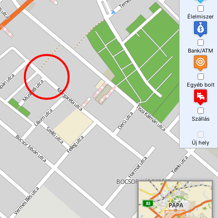
Élelmiszer
Bank/ATM
Egyéb bolt
Szállás
Új hely