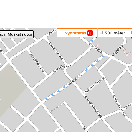
Hoppá
Nyomtatás
500 méter
új
ápa
, Muskátli utca