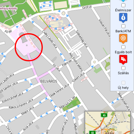
Élelmiszer
Bank/ATM
Egyéb bolt
Szállás
Új hely