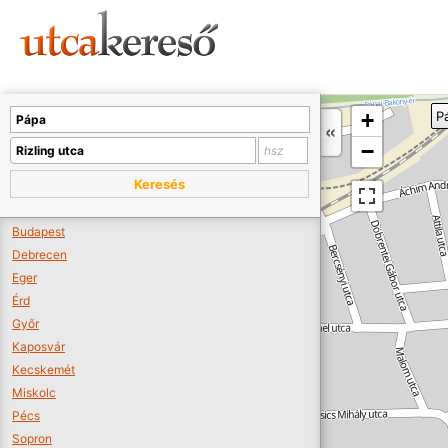
Sajnos nincs a térképen megjeleníthető bolt.
Tovább a webáruházakhoz >>
A térképet kicsinyíteni kell, hogy látszódjanak a boltok.
+
P
Boltok látszódjanak >>
−
Keresés
Budapest
Debrecen
Eger
Érd
Győr
Kaposvár
Kecskemét
Miskolc
Pécs
Sopron