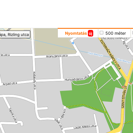
Hoppá
Nyomtatás
500 méter
új
ápa
, Rizling utca