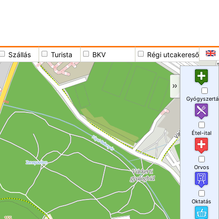
Szállás
Turista
BKV
Régi utcakereső
Gyógyszertá
Étel-ital
Orvos
Oktatás