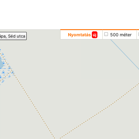
Hoppá
Nyomtatás
500 méter
új
ápa
, Séd utca