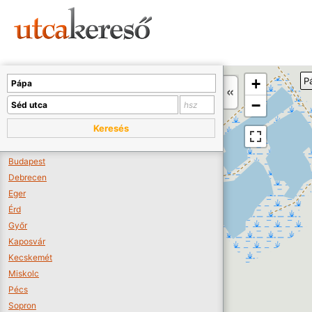
Sajnos nincs a térképen megjeleníthető bolt.
Tovább a webáruházakhoz >>
A térképet kicsinyíteni kell, hogy látszódjanak a boltok.
+
P
Boltok látszódjanak >>
−
Keresés
Budapest
Debrecen
Eger
Érd
Győr
Kaposvár
Kecskemét
Miskolc
Pécs
Sopron