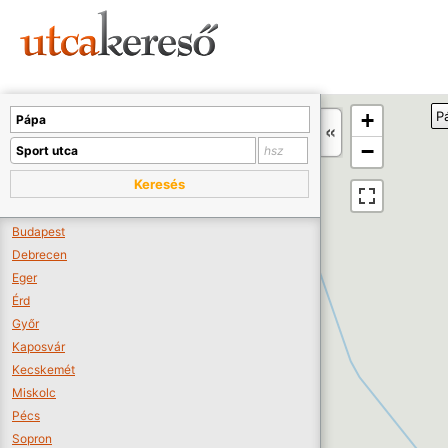
Sajnos nincs a térképen megjeleníthető bolt.
Tovább a webáruházakhoz >>
A térképet kicsinyíteni kell, hogy látszódjanak a boltok.
+
P
Boltok látszódjanak >>
−
Keresés
Budapest
Debrecen
Eger
Érd
Győr
Kaposvár
Kecskemét
Miskolc
Pécs
Sopron