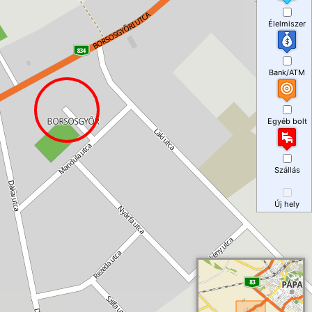
Élelmiszer
Bank/ATM
Egyéb bolt
Szállás
Új hely