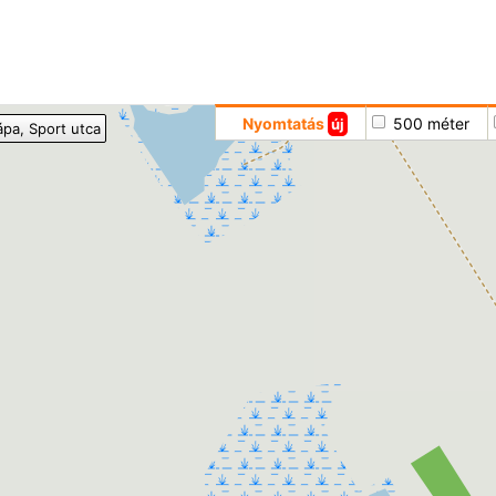
Hoppá
Nyomtatás
500 méter
új
ápa
, Sport utca