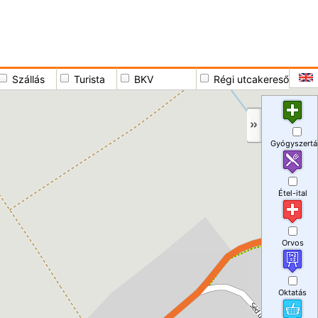
Szállás
Turista
BKV
Régi utcakereső
Gyógyszertá
Étel-ital
Orvos
Oktatás