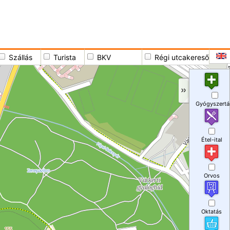
Szállás
Turista
BKV
Régi utcakereső
Gyógyszertá
Étel-ital
Orvos
Oktatás