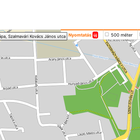
Hoppá
Nyomtatás
500 méter
új
ápa
, Szalmavári Kovács János utca