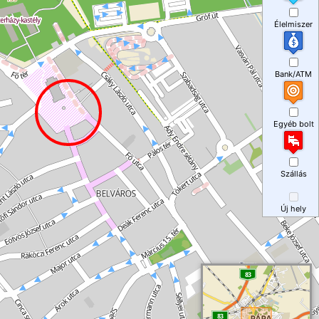
Élelmiszer
Bank/ATM
Egyéb bolt
Szállás
Új hely