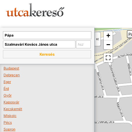
Sajnos nincs a térképen megjeleníthető bolt.
Tovább a webáruházakhoz >>
A térképet kicsinyíteni kell, hogy látszódjanak a boltok.
+
P
Boltok látszódjanak >>
−
Keresés
Budapest
Debrecen
Eger
Érd
Győr
Kaposvár
Kecskemét
Miskolc
Pécs
Sopron