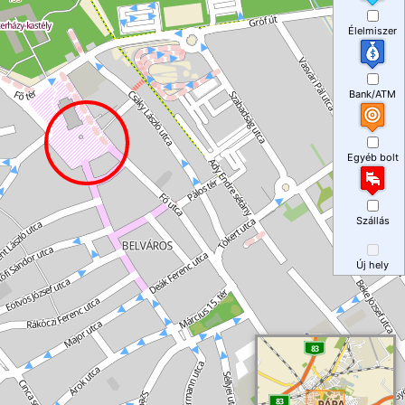
Élelmiszer
Bank/ATM
Egyéb bolt
Szállás
Új hely