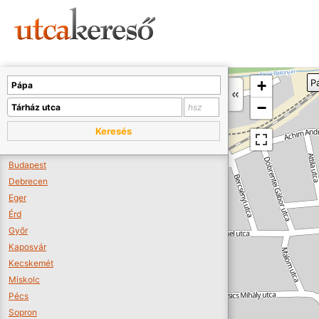
Sajnos nincs a térképen megjeleníthető bolt.
Tovább a webáruházakhoz >>
A térképet kicsinyíteni kell, hogy látszódjanak a boltok.
+
P
Boltok látszódjanak >>
−
Keresés
Budapest
Debrecen
Eger
Érd
Győr
Kaposvár
Kecskemét
Miskolc
Pécs
Sopron