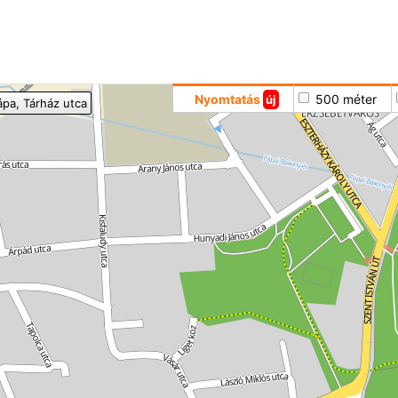
Hoppá
Nyomtatás
500 méter
új
ápa
, Tárház utca