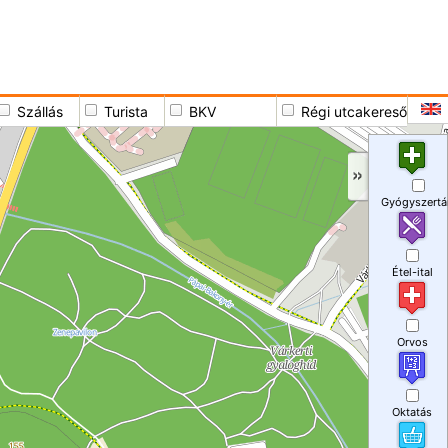
Szállás
Turista
BKV
Régi utcakereső
Gyógyszertá
Étel-ital
Orvos
Oktatás