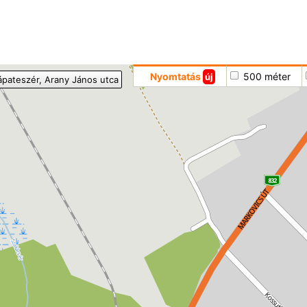
Hoppá
Nyomtatás
500 méter
új
ápateszér
, Arany János utca