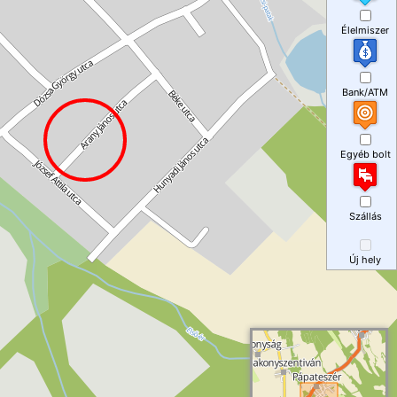
Élelmiszer
Bank/ATM
Egyéb bolt
Szállás
Új hely