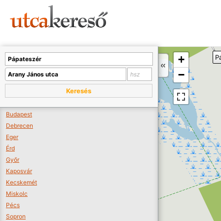
Sajnos nincs a térképen megjeleníthető bolt.
Tovább a webáruházakhoz >>
A térképet kicsinyíteni kell, hogy látszódjanak a boltok.
+
P
Boltok látszódjanak >>
−
Keresés
Budapest
Debrecen
Eger
Érd
Győr
Kaposvár
Kecskemét
Miskolc
Pécs
Sopron