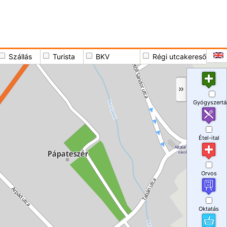
Szállás
Turista
BKV
Régi utcakereső
Gyógyszertá
Étel-ital
Orvos
Oktatás