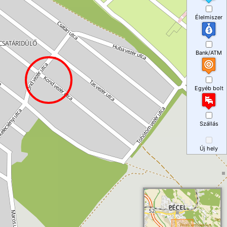
Élelmiszer
Bank/ATM
Egyéb bolt
Szállás
Új hely