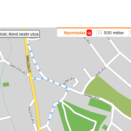
Hoppá
Nyomtatás
500 méter
új
écel
, Kond vezér utca