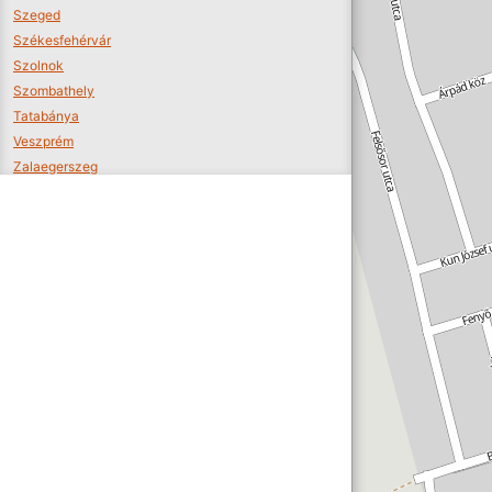
Szeged
Székesfehérvár
Szolnok
Szombathely
Tatabánya
Veszprém
Zalaegerszeg