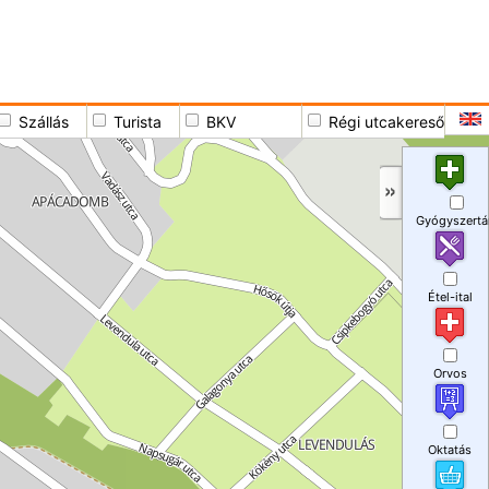
Szállás
Turista
BKV
Régi utcakereső
Gyógyszertá
Étel-ital
Orvos
Oktatás