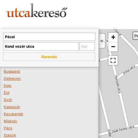
Sajnos nincs a térképen megjeleníthető bolt.
Tovább a webáruházakhoz >>
A térképet kicsinyíteni kell, hogy látszódjanak a boltok.
+
P
Boltok látszódjanak >>
−
Keresés
Budapest
Debrecen
Eger
Érd
Győr
Kaposvár
Kecskemét
Miskolc
Pécs
Sopron