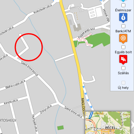
Élelmiszer
Bank/ATM
Egyéb bolt
Szállás
Új hely