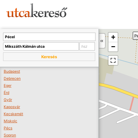
Sajnos nincs a térképen megjeleníthető bolt.
Tovább a webáruházakhoz >>
A térképet kicsinyíteni kell, hogy látszódjanak a boltok.
+
P
Boltok látszódjanak >>
−
Keresés
Budapest
Debrecen
Eger
Érd
Győr
Kaposvár
Kecskemét
Miskolc
Pécs
Sopron