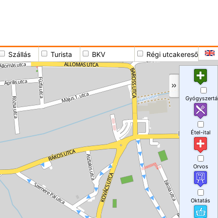
Szállás
Turista
BKV
Régi utcakereső
Gyógyszertá
Étel-ital
Orvos
Oktatás