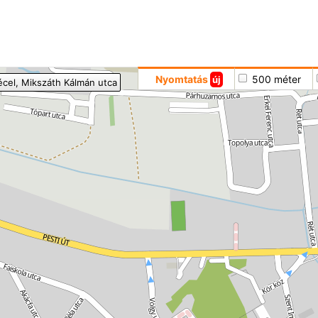
Hoppá
Nyomtatás
500 méter
új
écel
, Mikszáth Kálmán utca