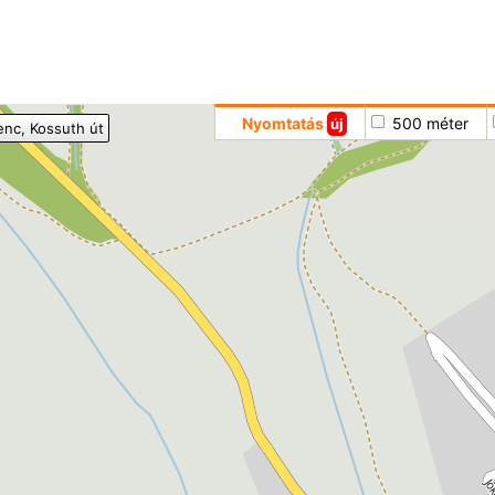
Hoppá
Nyomtatás
500 méter
új
enc
, Kossuth út