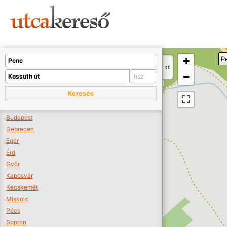
Sajnos nincs a térképen megjeleníthető bolt.
Tovább a webáruházakhoz >>
A térképet kicsinyíteni kell, hogy látszódjanak a boltok.
+
P
Boltok látszódjanak >>
−
Keresés
Budapest
Debrecen
Eger
Érd
Győr
Kaposvár
Kecskemét
Miskolc
Pécs
Sopron