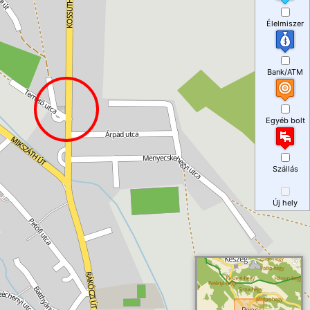
Élelmiszer
Bank/ATM
Egyéb bolt
Szállás
Új hely