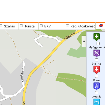
Szállás
Turista
BKV
Régi utcakereső
Gyógyszertá
Étel-ital
Orvos
Oktatás