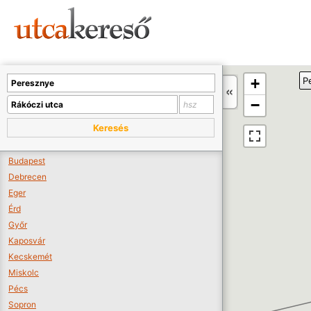
Sajnos nincs a térképen megjeleníthető bolt.
Tovább a webáruházakhoz >>
A térképet kicsinyíteni kell, hogy látszódjanak a boltok.
+
P
Boltok látszódjanak >>
−
Keresés
Budapest
Debrecen
Eger
Érd
Győr
Kaposvár
Kecskemét
Miskolc
Pécs
Sopron