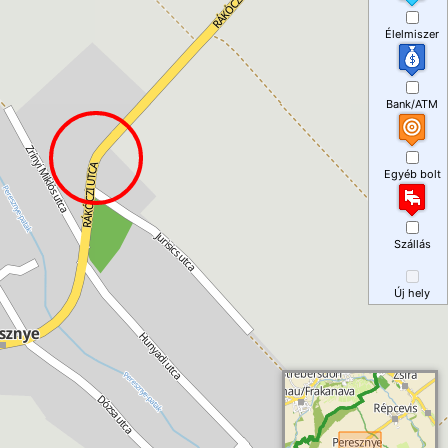
Élelmiszer
Bank/ATM
Egyéb bolt
Szállás
Új hely