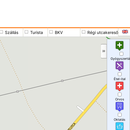
Szállás
Turista
BKV
Régi utcakereső
Gyógyszertá
Étel-ital
Orvos
Oktatás