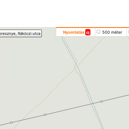
Hoppá
Nyomtatás
500 méter
új
eresznye
, Rákóczi utca