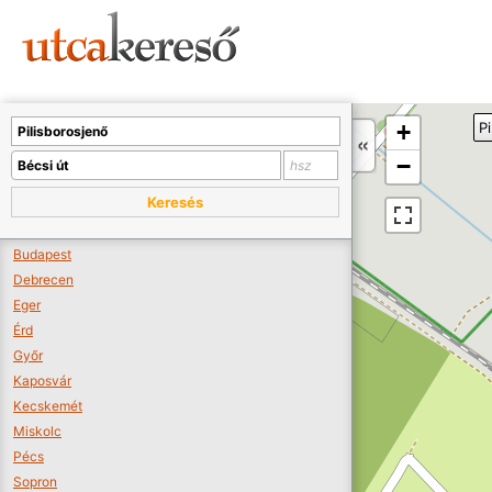
Sajnos nincs a térképen megjeleníthető bolt.
Tovább a webáruházakhoz >>
A térképet kicsinyíteni kell, hogy látszódjanak a boltok.
+
P
Boltok látszódjanak >>
−
Keresés
Budapest
Debrecen
Eger
Érd
Győr
Kaposvár
Kecskemét
Miskolc
Pécs
Sopron