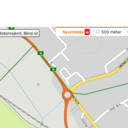
Hoppá
Nyomtatás
500 méter
új
ilisborosjenő
, Bécsi út