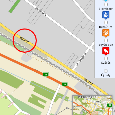
Élelmiszer
Bank/ATM
Egyéb bolt
Szállás
Új hely