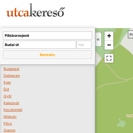
Sajnos nincs a térképen megjeleníthető bolt.
Tovább a webáruházakhoz >>
A térképet kicsinyíteni kell, hogy látszódjanak a boltok.
+
P
Boltok látszódjanak >>
−
Keresés
Budapest
Debrecen
Eger
Érd
Győr
Kaposvár
Kecskemét
Miskolc
Pécs
Sopron