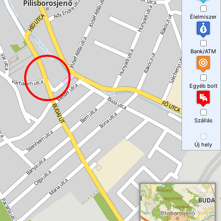
Élelmiszer
Bank/ATM
Egyéb bolt
Szállás
Új hely