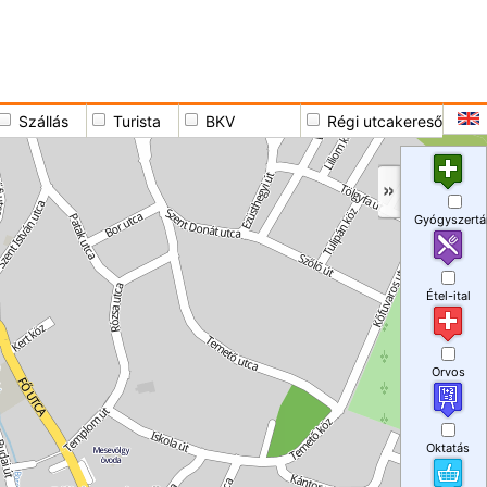
Szállás
Turista
BKV
Régi utcakereső
Gyógyszertá
Étel-ital
Orvos
Oktatás