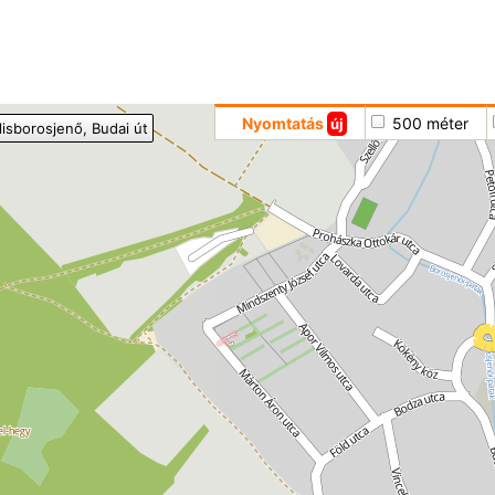
Hoppá
Nyomtatás
500 méter
új
ilisborosjenő
, Budai út