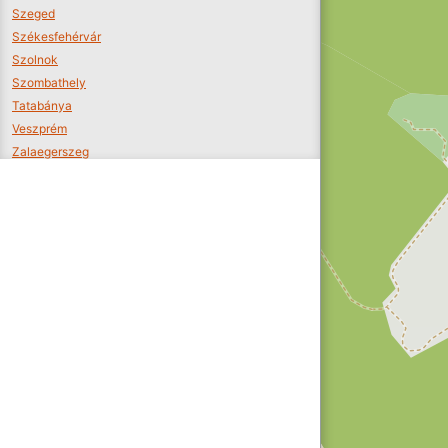
Szeged
Székesfehérvár
Szolnok
Szombathely
Tatabánya
Veszprém
Zalaegerszeg