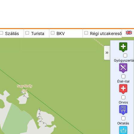
Szállás
Turista
BKV
Régi utcakereső
Gyógyszertá
Étel-ital
Orvos
Oktatás