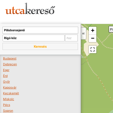
Sajnos nincs a térképen megjeleníthető bolt.
Tovább a webáruházakhoz >>
A térképet kicsinyíteni kell, hogy látszódjanak a boltok.
+
P
Boltok látszódjanak >>
−
Keresés
Budapest
Debrecen
Eger
Érd
Győr
Kaposvár
Kecskemét
Miskolc
Pécs
Sopron