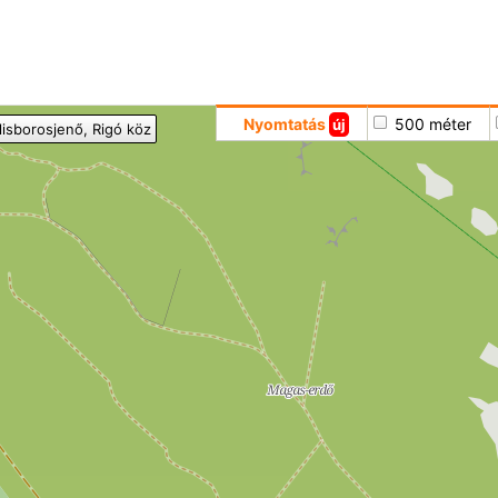
Hoppá
Nyomtatás
500 méter
új
ilisborosjenő
, Rigó köz