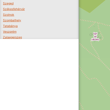
Szeged
Székesfehérvár
Szolnok
Szombathely
Tatabánya
Veszprém
Zalaegerszeg