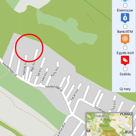
Élelmiszer
Bank/ATM
Egyéb bolt
Szállás
Új hely