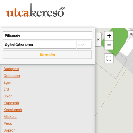
Sajnos nincs a térképen megjeleníthető bolt.
Tovább a webáruházakhoz >>
A térképet kicsinyíteni kell, hogy látszódjanak a boltok.
+
Pi
Boltok látszódjanak >>
−
Keresés
Budapest
Debrecen
Eger
Érd
Győr
Kaposvár
Kecskemét
Miskolc
Pécs
Sopron