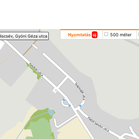
Hoppá
Nyomtatás
500 méter
új
liscsév
, Gyóni Géza utca