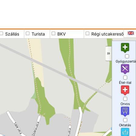
Szállás
Turista
BKV
Régi utcakereső
Gyógyszertá
Étel-ital
Orvos
Oktatás