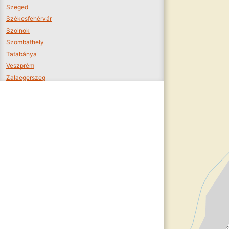
Szeged
Székesfehérvár
Szolnok
Szombathely
Tatabánya
Veszprém
Zalaegerszeg