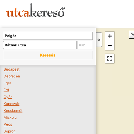
Sajnos nincs a térképen megjeleníthető bolt.
Tovább a webáruházakhoz >>
A térképet kicsinyíteni kell, hogy látszódjanak a boltok.
+
P
Boltok látszódjanak >>
−
Keresés
Budapest
Debrecen
Eger
Érd
Győr
Kaposvár
Kecskemét
Miskolc
Pécs
Sopron