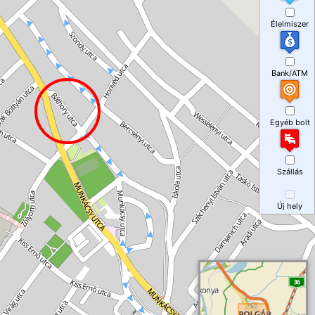
Élelmiszer
Bank/ATM
Egyéb bolt
Szállás
Új hely