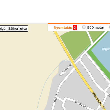
Hoppá
Nyomtatás
500 méter
új
olgár
, Báthori utca