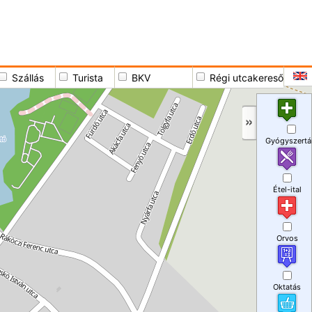
Szállás
Turista
BKV
Régi utcakereső
Gyógyszertá
Étel-ital
Orvos
Oktatás