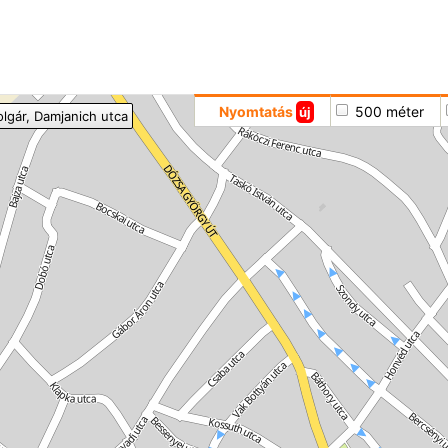
Hoppá
Nyomtatás
500 méter
új
olgár
, Damjanich utca