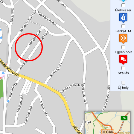
Élelmiszer
Bank/ATM
Egyéb bolt
Szállás
Új hely