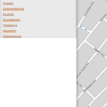
Szeged
Székesfehérvár
Szolnok
Szombathely
Tatabánya
Veszprém
Zalaegerszeg