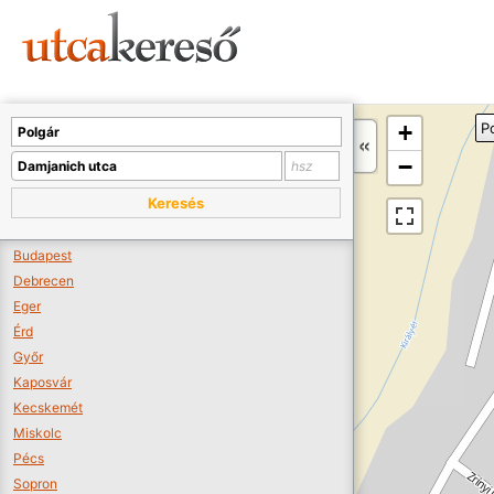
Sajnos nincs a térképen megjeleníthető bolt.
Tovább a webáruházakhoz >>
A térképet kicsinyíteni kell, hogy látszódjanak a boltok.
+
P
Boltok látszódjanak >>
−
Keresés
Budapest
Debrecen
Eger
Érd
Győr
Kaposvár
Kecskemét
Miskolc
Pécs
Sopron