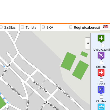
Szállás
Turista
BKV
Régi utcakereső
Gyógyszertá
Étel-ital
Orvos
Oktatás