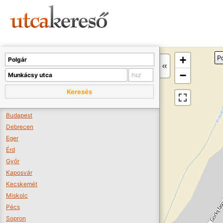
Sajnos nincs a térképen megjeleníthető bolt.
Tovább a webáruházakhoz >>
A térképet kicsinyíteni kell, hogy látszódjanak a boltok.
+
P
Boltok látszódjanak >>
−
Keresés
Budapest
Debrecen
Eger
Érd
Győr
Kaposvár
Kecskemét
Miskolc
Pécs
Sopron