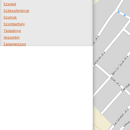
Szeged
Székesfehérvár
Szolnok
Szombathely
Tatabánya
Veszprém
Zalaegerszeg