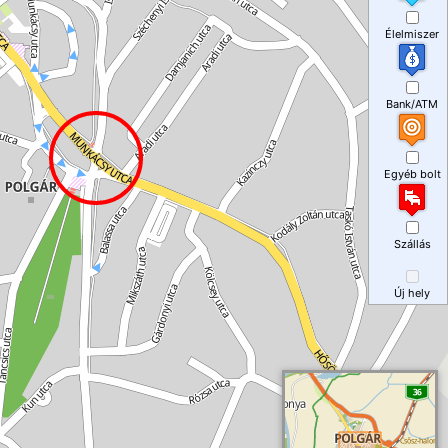
Élelmiszer
Bank/ATM
Egyéb bolt
Szállás
Új hely