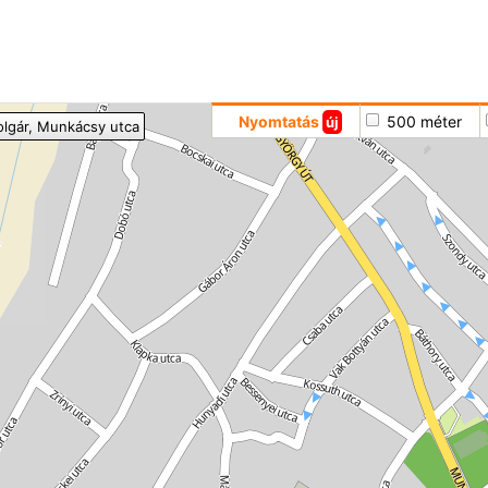
Hoppá
Nyomtatás
500 méter
új
olgár
, Munkácsy utca