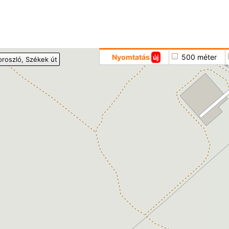
Hoppá
Nyomtatás
500 méter
új
oroszló
, Székek út