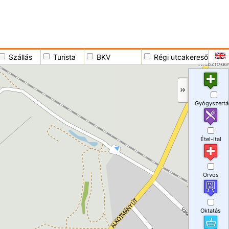
Szállás
Turista
BKV
Régi utcakereső
Gyógyszertá
Étel-ital
Orvos
Oktatás