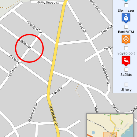
Élelmiszer
Bank/ATM
Egyéb bolt
Szállás
Új hely