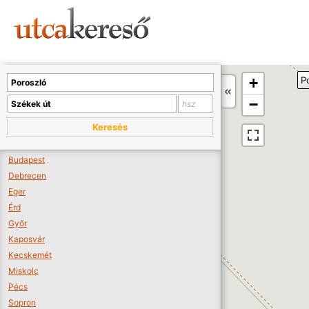
Sajnos nincs a térképen megjeleníthető bolt.
Tovább a webáruházakhoz >>
A térképet kicsinyíteni kell, hogy látszódjanak a boltok.
+
P
Boltok látszódjanak >>
−
Keresés
Budapest
Debrecen
Eger
Érd
Győr
Kaposvár
Kecskemét
Miskolc
Pécs
Sopron