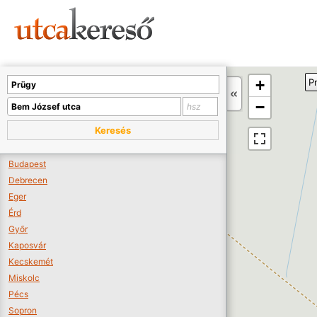
Sajnos nincs a térképen megjeleníthető bolt.
Tovább a webáruházakhoz >>
A térképet kicsinyíteni kell, hogy látszódjanak a boltok.
+
P
Boltok látszódjanak >>
−
Keresés
Budapest
Debrecen
Eger
Érd
Győr
Kaposvár
Kecskemét
Miskolc
Pécs
Sopron