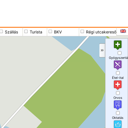
Szállás
Turista
BKV
Régi utcakereső
Gyógyszertá
Étel-ital
Orvos
Oktatás