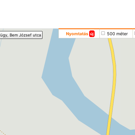
Hoppá
Nyomtatás
500 méter
új
rügy
, Bem József utca