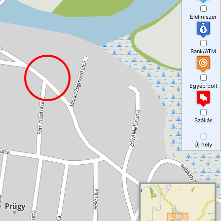
Élelmiszer
Bank/ATM
Egyéb bolt
Szállás
Új hely