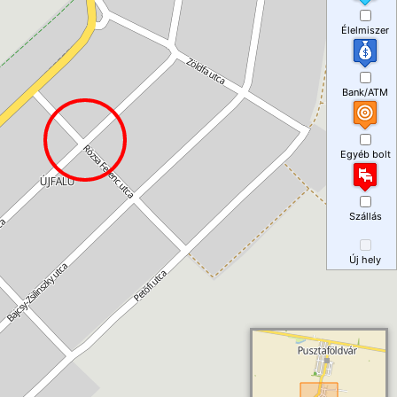
Élelmiszer
Bank/ATM
Egyéb bolt
Szállás
Új hely