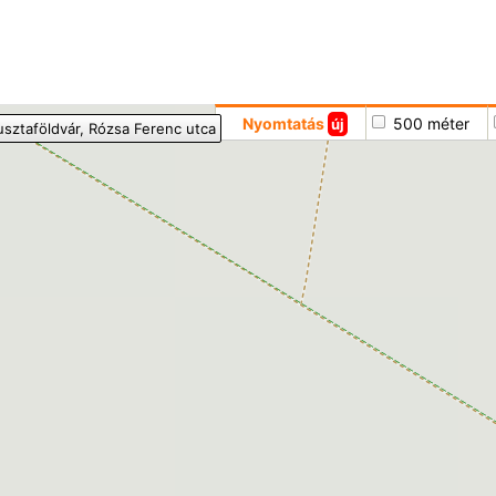
Hoppá
Nyomtatás
500 méter
új
usztaföldvár
, Rózsa Ferenc utca