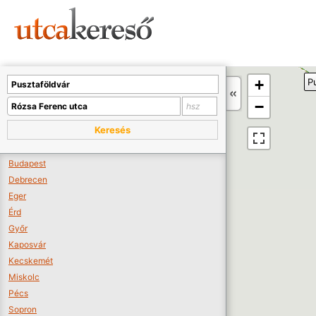
Sajnos nincs a térképen megjeleníthető bolt.
Tovább a webáruházakhoz >>
A térképet kicsinyíteni kell, hogy látszódjanak a boltok.
+
P
Boltok látszódjanak >>
−
Keresés
Budapest
Debrecen
Eger
Érd
Győr
Kaposvár
Kecskemét
Miskolc
Pécs
Sopron