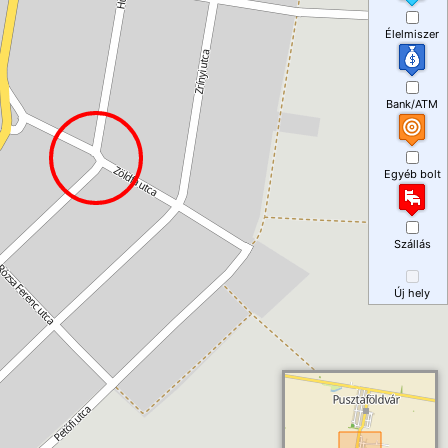
Élelmiszer
Bank/ATM
Egyéb bolt
Szállás
Új hely