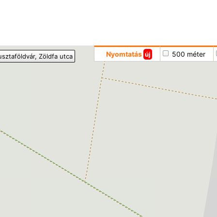
Hoppá
Nyomtatás
500 méter
új
usztaföldvár
, Zöldfa utca