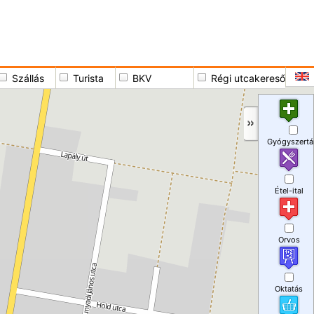
Szállás
Turista
BKV
Régi utcakereső
Gyógyszertá
Étel-ital
Orvos
Oktatás