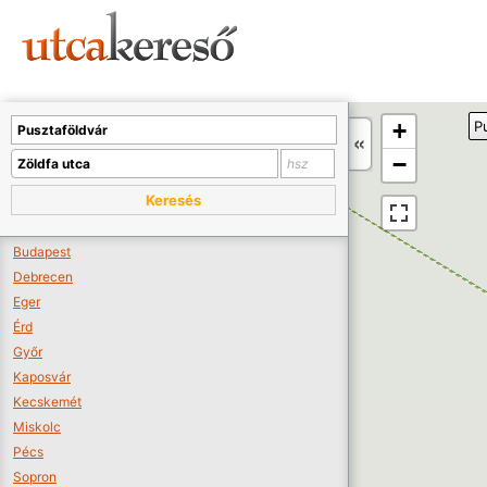
Sajnos nincs a térképen megjeleníthető bolt.
Tovább a webáruházakhoz >>
A térképet kicsinyíteni kell, hogy látszódjanak a boltok.
+
P
Boltok látszódjanak >>
−
Keresés
Budapest
Debrecen
Eger
Érd
Győr
Kaposvár
Kecskemét
Miskolc
Pécs
Sopron