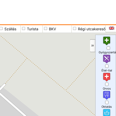
Szállás
Turista
BKV
Régi utcakereső
Gyógyszertá
Étel-ital
Orvos
Oktatás