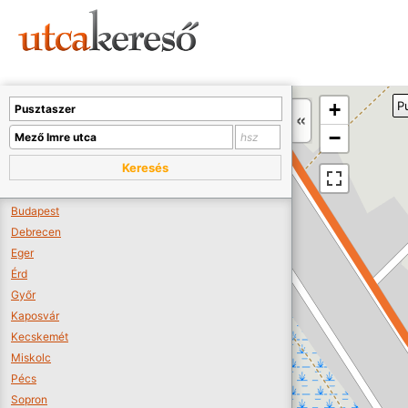
Sajnos nincs a térképen megjeleníthető bolt.
Tovább a webáruházakhoz >>
A térképet kicsinyíteni kell, hogy látszódjanak a boltok.
+
P
Boltok látszódjanak >>
−
Keresés
Budapest
Debrecen
Eger
Érd
Győr
Kaposvár
Kecskemét
Miskolc
Pécs
Sopron