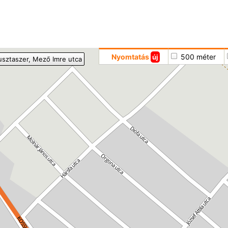
Hoppá
Nyomtatás
500 méter
új
usztaszer
, Mező Imre utca