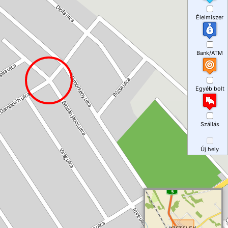
Élelmiszer
Bank/ATM
Egyéb bolt
Szállás
Új hely