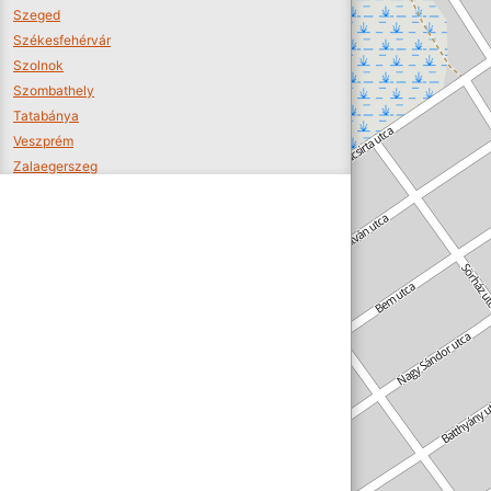
Szeged
Székesfehérvár
Szolnok
Szombathely
Tatabánya
Veszprém
Zalaegerszeg