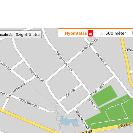
Hoppá
Nyomtatás
500 méter
új
ácalmás
, Szigetfő utca