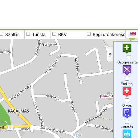
Szállás
Turista
BKV
Régi utcakereső
Gyógyszertá
Étel-ital
Orvos
Oktatás