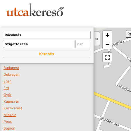
Sajnos nincs a térképen megjeleníthető bolt.
Tovább a webáruházakhoz >>
A térképet kicsinyíteni kell, hogy látszódjanak a boltok.
+
R
Boltok látszódjanak >>
−
Keresés
Budapest
Debrecen
Eger
Érd
Győr
Kaposvár
Kecskemét
Miskolc
Pécs
Sopron