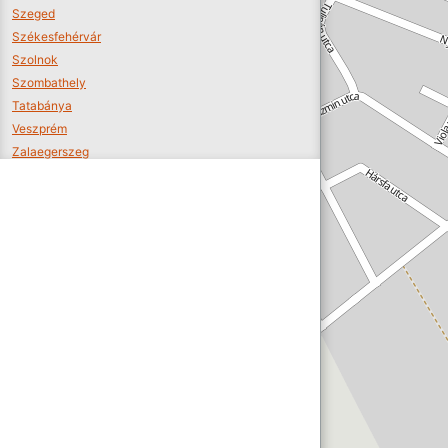
Szeged
Székesfehérvár
Szolnok
Szombathely
Tatabánya
Veszprém
Zalaegerszeg