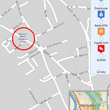
Élelmiszer
Bank/ATM
Egyéb bolt
Szállás
Új hely