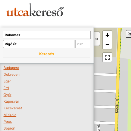
Sajnos nincs a térképen megjeleníthető bolt.
Tovább a webáruházakhoz >>
A térképet kicsinyíteni kell, hogy látszódjanak a boltok.
+
R
Boltok látszódjanak >>
−
Keresés
Budapest
Debrecen
Eger
Érd
Győr
Kaposvár
Kecskemét
Miskolc
Pécs
Sopron