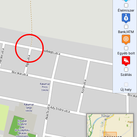
Élelmiszer
Bank/ATM
Egyéb bolt
Szállás
Új hely