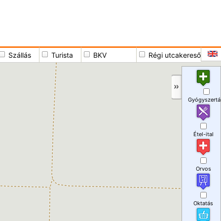
Szállás
Turista
BKV
Régi utcakereső
Gyógyszertá
Étel-ital
Orvos
Oktatás