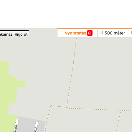
Hoppá
Nyomtatás
500 méter
új
akamaz
, Rigó út