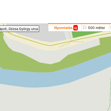
Hoppá
Nyomtatás
500 méter
új
ápolt
, Dózsa György utca