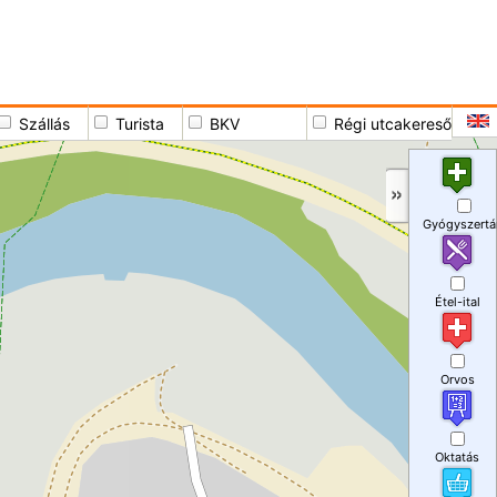
Szállás
Turista
BKV
Régi utcakereső
Gyógyszertá
Étel-ital
Orvos
Oktatás