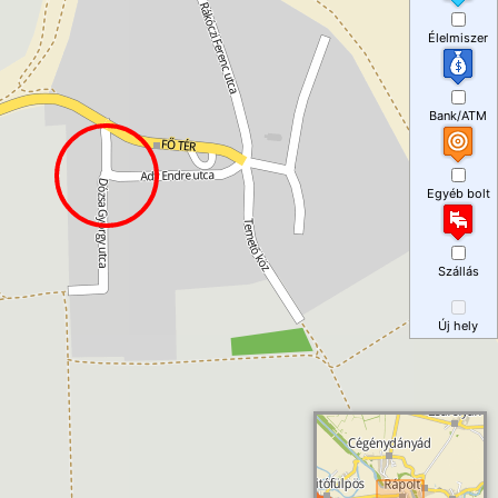
Élelmiszer
Bank/ATM
Egyéb bolt
Szállás
Új hely