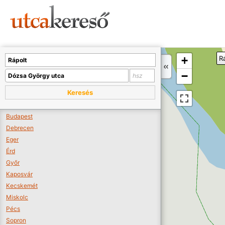
Sajnos nincs a térképen megjeleníthető bolt.
Tovább a webáruházakhoz >>
A térképet kicsinyíteni kell, hogy látszódjanak a boltok.
+
R
Boltok látszódjanak >>
−
Keresés
Budapest
Debrecen
Eger
Érd
Győr
Kaposvár
Kecskemét
Miskolc
Pécs
Sopron