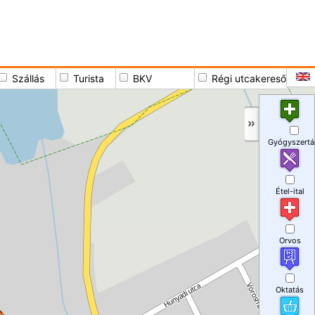
Szállás
Turista
BKV
Régi utcakereső
Gyógyszertá
Étel-ital
Orvos
Oktatás