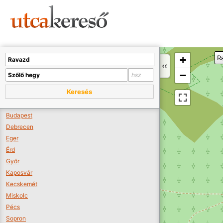
Sajnos nincs a térképen megjeleníthető bolt.
Tovább a webáruházakhoz >>
A térképet kicsinyíteni kell, hogy látszódjanak a boltok.
+
R
Boltok látszódjanak >>
−
Keresés
Budapest
Debrecen
Eger
Érd
Győr
Kaposvár
Kecskemét
Miskolc
Pécs
Sopron