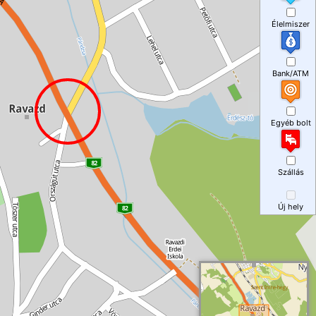
Élelmiszer
Bank/ATM
Egyéb bolt
Szállás
Új hely