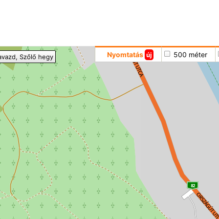
Hoppá
Nyomtatás
500 méter
új
avazd
, Szőlő hegy