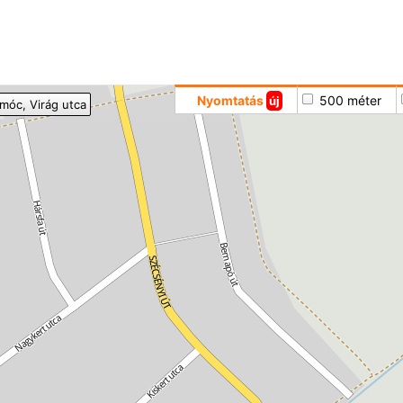
Hoppá
Nyomtatás
500 méter
új
imóc
, Virág utca