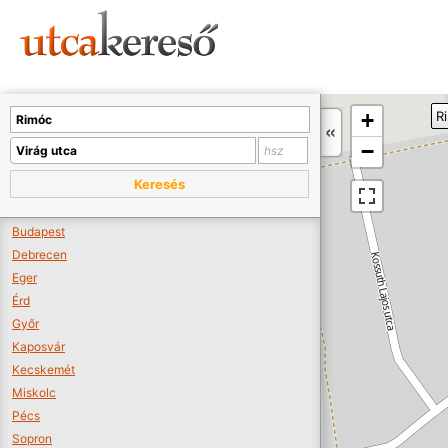
Sajnos nincs a térképen megjeleníthető bolt.
Tovább a webáruházakhoz >>
A térképet kicsinyíteni kell, hogy látszódjanak a boltok.
+
R
Boltok látszódjanak >>
−
Keresés
Budapest
Debrecen
Eger
Érd
Győr
Kaposvár
Kecskemét
Miskolc
Pécs
Sopron