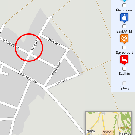
Élelmiszer
Bank/ATM
Egyéb bolt
Szállás
Új hely