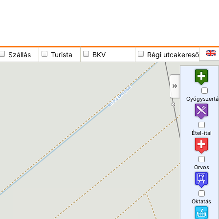
Szállás
Turista
BKV
Régi utcakereső
Gyógyszertá
Étel-ital
Orvos
Oktatás